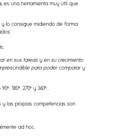
o,
es una herramienta muy útil que
 y lo consigue midiendo de forma
ados.
tc.
ar en sus tareas y en su crecimiento
imprescindible para poder comparar y
o
90º, 180º, 270º y 360º…
 y las propias competencias son
almente ad hoc.