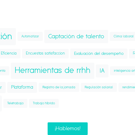
ión
Captación de talento
Automatizar
Clima laboral
Eficiencia
Encuestas satisfaccion
Evaluación del desempeño
Herramientas de rrhh
IA
enta
inteligencia ar
r
Plataforma
Registro de la jornada
Regulación salarial
rendimie
Teletrabajo
Trabajo híbrido
¡Hablemos!