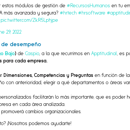
ar estos módulos de gestión de
#RecursosHumanos
en tu em
ÍA más avanzada y segura?
#hrtech
#hrsoftware
#apptitudi
pic.twitter.com/ZkR5Lphjpe
ne 29, 2022
es de desempeño
go Bajo
)
de
Caspio
, a la que recurrimos en
Apptitudinal
, es 
os para cada empresa.
ar
Dimensiones, Competencias y Preguntas
en función de l
o con anterioridad, elegir a qué departamentos o áreas vamos
 personalizados facilitarán lo más importante, que es poder
presa en cada área analizada.
 promoverá cambios organizacionales.
eto? ¡Nosotros podemos ayudarte!