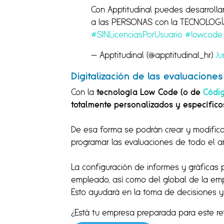
Con Apptitudinal puedes desarroll
a las PERSONAS con la TECNOLOG
#SINLicenciasPorUsuario
#lowcode
— Apptitudinal (@apptitudinal_hr)
Ju
Digitalización de las evaluacion
Con la
tecnología Low Code (o de
Códi
totalmente personalizados y específic
De esa forma se podrán crear y modific
programar las evaluaciones de todo el añ
La configuración de informes y gráficas
empleado, así como del global de la em
Esto ayudará en la toma de decisiones y
¿Está tu empresa preparada para este r