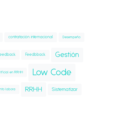
contratación internacional
Desempeño
Gestión
Feedback
Feedbback
Low Code
tificial en RRHH
RRHH
Sistematizar
nto labora