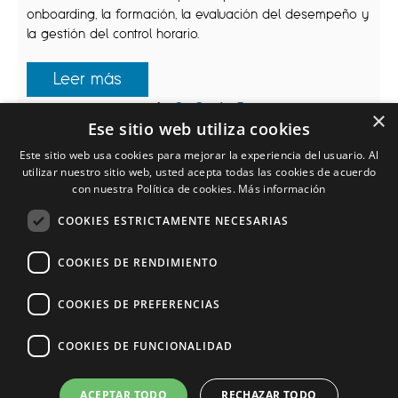
onboarding, la formación, la evaluación del desempeño y
la gestión del control horario.
Leer más
1
2
3
4
5
×
Ese sitio web utiliza cookies
Este sitio web usa cookies para mejorar la experiencia del usuario. Al
utilizar nuestro sitio web, usted acepta todas las cookies de acuerdo
con nuestra Política de cookies.
Más información
COOKIES ESTRICTAMENTE NECESARIAS
COOKIES DE RENDIMIENTO
COOKIES DE PREFERENCIAS
Apptitudinal® 2025
hola@apptitudinal.com
COOKIES DE FUNCIONALIDAD
Partners
ACEPTAR TODO
RECHAZAR TODO