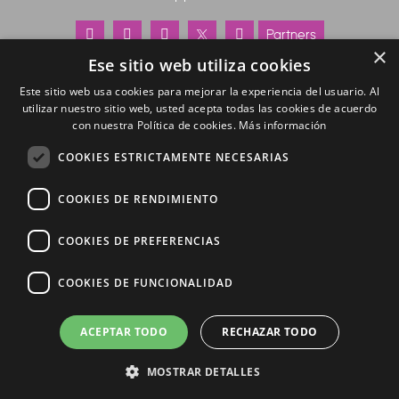
Partners
×
Ese sitio web utiliza cookies
Aviso Legal
–
Política de Privacidad
–
Política de Cookies
Este sitio web usa cookies para mejorar la experiencia del usuario. Al
Déjanos aquí tu denuncia
–
Seguimiento de tu denuncia
utilizar nuestro sitio web, usted acepta todas las cookies de acuerdo
con nuestra Política de cookies.
Más información
COOKIES ESTRICTAMENTE NECESARIAS
COOKIES DE RENDIMIENTO
COOKIES DE PREFERENCIAS
COOKIES DE FUNCIONALIDAD
ACEPTAR TODO
RECHAZAR TODO
MOSTRAR DETALLES