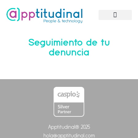
Solicitar información
Seguimiento de tu
denuncia
Apptitudinal® 2025
hola@apptitudinal.com